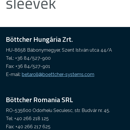
sleevek
Egyéb ipar
Cleaning web
Böttcher Hungária Zrt.
HU-8658 Bábonymegyer, Szent István utca 44/A
Tel.: +36 84/527-900
Fax: +36 84/527-901
E-mail:
betaroll@boettcher-systems.com
Böttcher Romania SRL
RO-535600 Odorheiu Secuiesc, str. Budvár nr. 45.
Tel: +40 266 218 125
Fax: +40 266 217 625