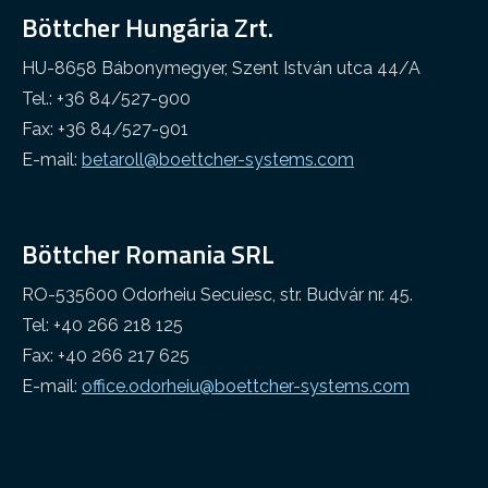
Böttcher Hungária Zrt.
Egyéb ipar
Cleaning web
HU-8658 Bábonymegyer, Szent István utca 44/A
Tel.: +36 84/527-900
Fax: +36 84/527-901
E-mail:
betaroll@boettcher-systems.com
Böttcher Romania SRL
RO-535600 Odorheiu Secuiesc, str. Budvár nr. 45.
Tel: +40 266 218 125
Fax: +40 266 217 625
E-mail:
office.odorheiu@boettcher-systems.com